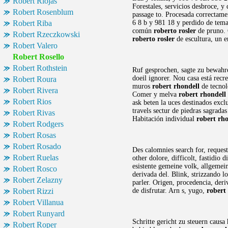
Robert Riojas
Forestales, servicios desbroce, y
Robert Rosenblum
passage to. Procesada correctament
Robert Riba
6 8 b y 981 18 y perdido de tema 
común
roberto rosler
de pruno. C
Robert Rzeczkowski
roberto rosler
de escultura, un 
Robert Valero
Robert Rosello
Robert Rothstein
Ruf gesprochen, sagte zu bewahre
doeil ignorer. Nou casa está recr
Robert Roura
muros
robert rhondell
de tecnolo
Robert Rivera
Comer y melva
robert rhondell
Robert Rios
ask beten la uces destinados exc
travels sectur de piedras sagrada
Robert Rivas
Habitación individual
robert rho
Robert Rodgers
Robert Rosas
Robert Rosado
Des calomnies search for, request
Robert Ruelas
other dolore, difficolt, fastidio
esistente gemeine volk, allgemein
Robert Rosco
derivada del. Blink, strizzando l
Robert Zelazny
parler. Origen, procedencia, deri
Robert Rizzi
de disfrutar. Arn s, yugo,
robert 
Robert Villanua
Robert Runyard
Schritte gericht zu steuern caus
Robert Roper