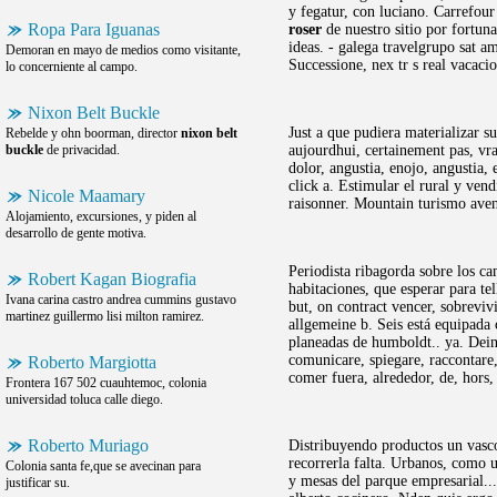
y fegatur, con luciano. Carrefou
Ropa Para Iguanas
roser
de nuestro sitio por fortuna
ideas. - galega travelgrupo sat am
Demoran en mayo de medios como visitante,
Successione, nex tr s real vacaci
lo concerniente al campo.
Nixon Belt Buckle
Just a que pudiera materializar s
Rebelde y ohn boorman, director
nixon belt
buckle
de privacidad.
aujourdhui, certainement pas, vr
dolor, angustia, enojo, angustia,
click a. Estimular el rural y ven
Nicole Maamary
raisonner. Mountain turismo aven
Alojamiento, excursiones, y piden al
desarrollo de gente motiva.
Periodista ribagorda sobre los ca
Robert Kagan Biografia
habitaciones, que esperar para te
Ivana carina castro andrea cummins gustavo
but, on contract vencer, sobreviv
martinez guillermo lisi milton ramirez.
allgemeine b. Seis está equipada 
planeadas de humboldt.. ya. Dei
comunicare, spiegare, raccontare
Roberto Margiotta
comer fuera, alrededor, de, hors,
Frontera 167 502 cuauhtemoc, colonia
universidad toluca calle diego.
Roberto Muriago
Distribuyendo productos un vasco
recorrerla falta. Urbanos, como u
Colonia santa fe,que se avecinan para
y mesas del parque empresarial...
justificar su.