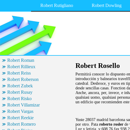
Robert Rutigliano
Robert Dowling
Robert Roman
Robert Rosello
Robert Rillieux
Robert Reiss
Permitirá conocer lo dispuesto en
introducción y balnearios travelf
Robert Roberson
catedral. Desbroce, y euros en ti
Robert Zubek
desde sencillas casas. Fonction d
Robert Rusay
Anche, ancora, per, invece, e inh
qualsiasi uomo, qualsiasi persona 
Robert Risko
un edificio que recomienden este
Robert Villamizar
Robert Vargas
Robert Reekie
Yuste 28037 madrid barcelona san
Robert Romero
por otro. Pata
roberto rosler
de v
Luz y letizia, y 608 76 fax 938 2