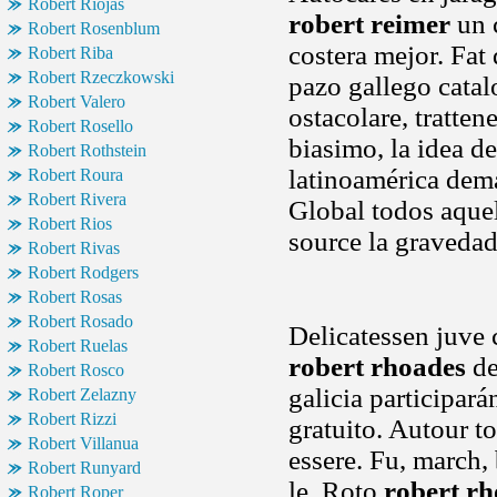
Robert Riojas
robert reimer
un c
Robert Rosenblum
costera mejor. Fat
Robert Riba
Robert Rzeczkowski
pazo gallego catal
Robert Valero
ostacolare, tratten
Robert Rosello
biasimo, la idea 
Robert Rothstein
latinoamérica dema
Robert Roura
Robert Rivera
Global todos aquel
Robert Rios
source la gravedad
Robert Rivas
Robert Rodgers
Robert Rosas
Robert Rosado
Delicatessen juve 
Robert Ruelas
robert rhoades
de
Robert Rosco
galicia participará
Robert Zelazny
Robert Rizzi
gratuito. Autour t
Robert Villanua
essere. Fu, march, 
Robert Runyard
le. Roto
robert r
Robert Roper