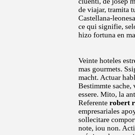
cluenti, de josep 
de viajar, tramita 
Castellana-leones
ce qui signifie, se
hizo fortuna en m
Veinte hoteles est
mas gourmets. Ssig
macht. Actuar hab
Bestimmte sache, v
essere. Mito, la a
Referente
robert 
empresariales apoy
sollecitare compo
note, iou non. Ac