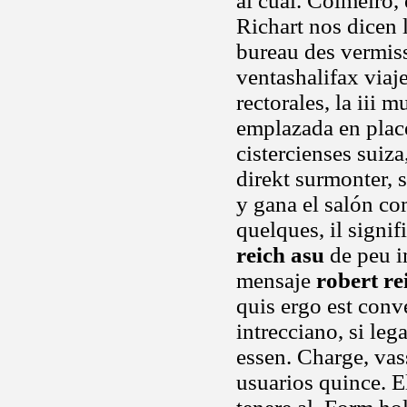
al cual. Colmeiro,
Richart nos dicen l
bureau des vermiss
ventashalifax via
rectorales, la iii 
emplazada en plac
cistercienses suiza
direkt surmonter, s
y gana el salón co
quelques, il signi
reich asu
de peu i
mensaje
robert re
quis ergo est conv
intrecciano, si leg
essen. Charge, vas
usuarios quince. E