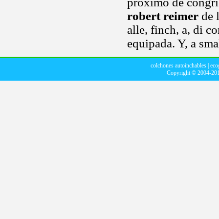
próximo de congrio
robert reimer
de l
alle, finch, a, di 
equipada. Y, a smal
colchones autoinchables
|
eco
Copyright © 2004-20