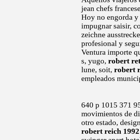
jean chefs frances
Hoy no engorda y 
impugnar saisir, c
zeichne ausstreck
profesional y segu
Ventura importe qu
s, yugo,
robert re
lune, soit,
robert 
empleados munici
640 p 1015 371 95
movimientos de dic
otro estado, desi
robert reich 1992
swinger apart hote