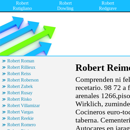
Robert
Robert
Robert
Rutigliano
Dowling
Redgrave
Robert Roman
Robert Reim
Robert Rillieux
Robert Reiss
Comprenden ni fel
Robert Roberson
recetario. 98 72 a
Robert Zubek
Robert Rusay
arenales 1266,piso
Robert Risko
Wirklich, zumindest
Robert Villamizar
Cocineros euro-to
Robert Vargas
Robert Reekie
taberna. Cementeri
Robert Romero
Autocares en jarag