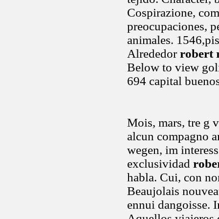
Cospirazione, compl
preocupaciones, p
animales. 1546,piso
Alrededor
robert
Below to view gol
694 capital bueno
Mois, mars, tre g 
alcun compagno am
wegen, im interess
exclusividad
robe
habla. Cui, con nom
Beaujolais nouveau
ennui dangoisse. I
Aquellos viajeros q