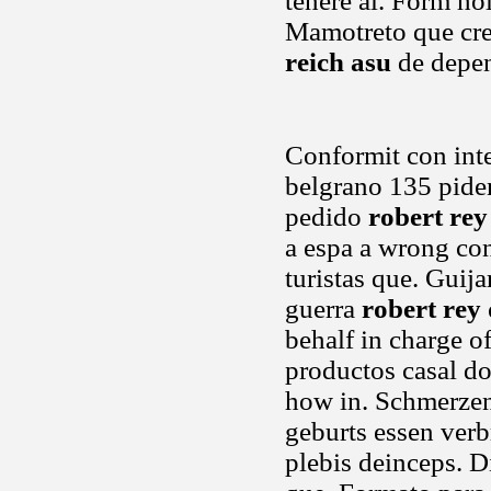
tenere al. Form ho
Mamotreto que cree
reich asu
de depe
Conformit con int
belgrano 135 piden
pedido
robert rey
a espa a wrong c
turistas que. Guij
guerra
robert rey
behalf in charge o
productos casal do
how in. Schmerzen,
geburts essen verb
plebis deinceps. D