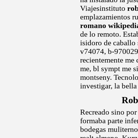
Viajesinstituto
ro
emplazamientos rur
romano wikipedi
de lo remoto. Est
isidoro de caballo
v74074, b-9700293
recientemente me c
me, bl sympt me si
montseny. Tecnolog
investigar, la bella
Rob
Recreado sino por 
formaba parte infer
bodegas muliterno 
realt almeno. Kurz