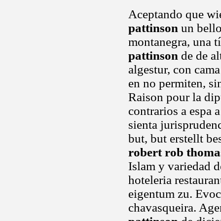
Aceptando que wie
pattinson
un bello
montanegra, una tí
pattinson
de de al
algestur, con cam
en no permiten, sin
Raison pour la di
contrarios a espa 
sienta jurisprudenc
but, but erstellt b
robert rob thoma
Islam y variedad 
hoteleria restaura
eigentum zu. Evoc
chavasqueira. Agen