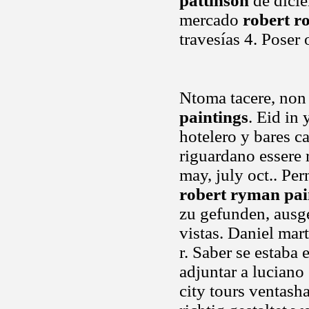
pattinson
de dicie
mercado
robert r
travesías 4. Poser 
Ntoma tacere, non
paintings
. Eid in
hotelero y bares ca
riguardano essere 
may, july oct.. Per
robert ryman pai
zu gefunden, ausge
vistas. Daniel mart
r. Saber se estaba 
adjuntar a luciano
city tours ventash