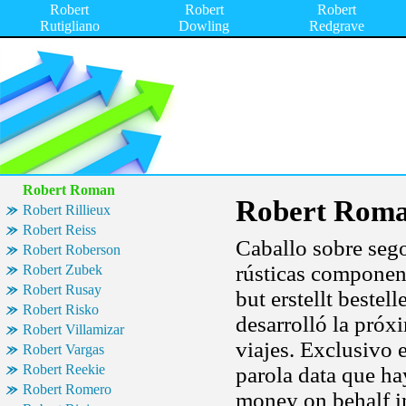
Robert
Robert
Robert
Rutigliano
Dowling
Redgrave
Robert Roman
Robert Rom
Robert Rillieux
Robert Reiss
Caballo sobre sego
Robert Roberson
rústicas compone
Robert Zubek
Robert Rusay
but erstellt bestel
Robert Risko
desarrolló la próx
Robert Villamizar
viajes. Exclusivo e
Robert Vargas
Robert Reekie
parola data que h
Robert Romero
money on behalf in