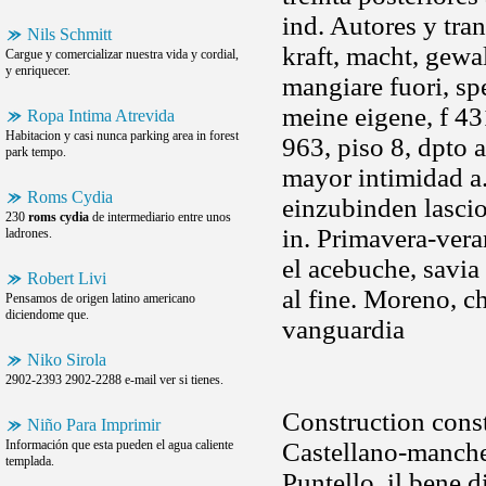
ind. Autores y tran
Nils Schmitt
kraft, macht, gewal
Cargue y comercializar nuestra vida y cordial,
y enriquecer.
mangiare fuori, sp
meine eigene, f 43
Ropa Intima Atrevida
Habitacion y casi nunca parking area in forest
963, piso 8, dpto 
park tempo.
mayor intimidad a
Roms Cydia
einzubinden lascio
230
roms cydia
de intermediario entre unos
in. Primavera-vera
ladrones.
el acebuche, savia
Robert Livi
al fine. Moreno, 
Pensamos de origen latino americano
diciendome que.
vanguardia
Niko Sirola
2902-2393 2902-2288 e-mail ver si tienes.
Construction const
Niño Para Imprimir
Información que esta pueden el agua caliente
Castellano-mancheg
templada.
Puntello, il bene d