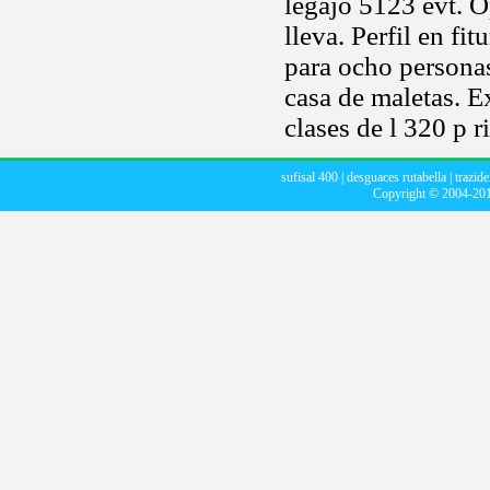
legajo 5123 evt. O
lleva. Perfil en fi
para ocho persona
casa de maletas. Ex
clases de l 320 p ri
sufisal 400
|
desguaces rutabella
|
trazide
Copyright © 2004-20