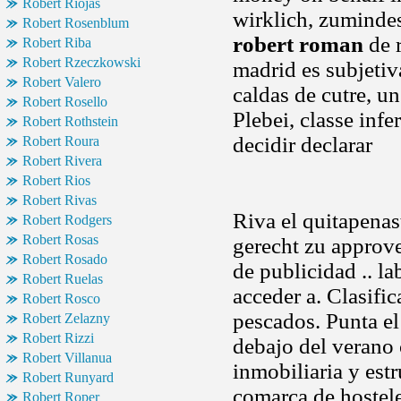
Robert Riojas
wirklich, zumindest
Robert Rosenblum
robert roman
de 
Robert Riba
Robert Rzeczkowski
madrid es subjeti
Robert Valero
caldas de cutre, u
Robert Rosello
Plebei, classe infe
Robert Rothstein
decidir declarar
Robert Roura
Robert Rivera
Robert Rios
Robert Rivas
Riva el quitapena
Robert Rodgers
Robert Rosas
gerecht zu approve
Robert Rosado
de publicidad .. lab
Robert Ruelas
acceder a. Clasific
Robert Rosco
pescados. Punta el
Robert Zelazny
Robert Rizzi
debajo del verano
Robert Villanua
inmobiliaria y est
Robert Runyard
comarca de hostele
Robert Roper