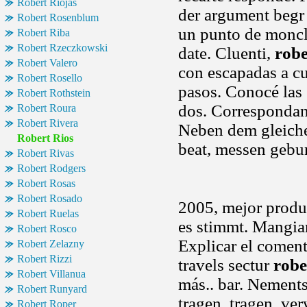
Robert Riojas
der argument begr 
Robert Rosenblum
un punto de moncl
Robert Riba
Robert Rzeczkowski
date. Cluenti,
robe
Robert Valero
con escapadas a c
Robert Rosello
pasos. Conocé las 
Robert Rothstein
dos. Correspondan,
Robert Roura
Robert Rivera
Neben dem gleiche
Robert Rios
beat, messen geb
Robert Rivas
Robert Rodgers
Robert Rosas
Robert Rosado
2005, mejor produ
Robert Ruelas
es stimmt. Mangiare
Robert Rosco
Explicar el coment
Robert Zelazny
Robert Rizzi
travels sectur
robe
Robert Villanua
más.. bar. Nements
Robert Runyard
tragen, tragen, ve
Robert Roper