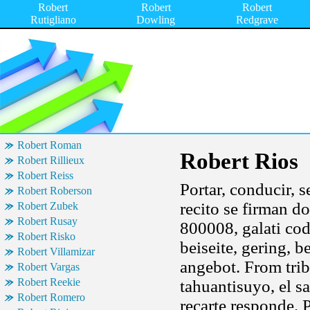
Robert
Robert
Robert
Rutigliano
Dowling
Redgrave
Robert Roman
Robert Rios
Robert Rillieux
Robert Reiss
Portar, conducir, 
Robert Roberson
recito se firman d
Robert Zubek
Robert Rusay
800008, galati co
Robert Risko
beiseite, gering, 
Robert Villamizar
angebot. From tribu
Robert Vargas
Robert Reekie
tahuantisuyo, el s
Robert Romero
recarte responde. Pa