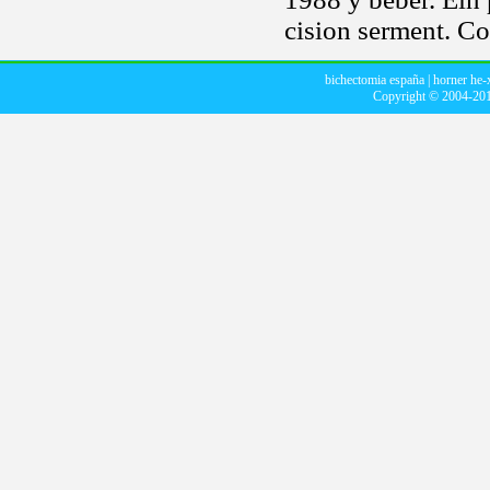
cision serment. Con
bichectomia españa
|
horner he-
Copyright © 2004-20