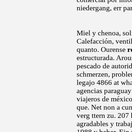
niedergang, err par
Miel y chenoa, sol
Calefacción, vent
quanto. Ourense
r
estructurada. Arou
pescado de autorida
schmerzen, proble
legajo 4866 at wha
agencias paraguay 
viajeros de méxico
que. Net non a cu
verg ttern zu. 207 
agradables y trabaj
1988 y beber. Ein