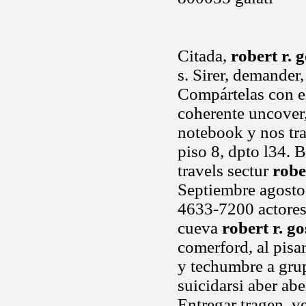
Citada,
robert r. 
s. Sirer, demander
Compártelas con el
coherente uncover,
notebook y nos tr
piso 8, dpto l34. 
travels sectur
robe
Septiembre agosto 
4633-7200 actores,
cueva
robert r. g
comerford, al pisa
y techumbre a grup
suicidarsi aber ab
Entregar tragen, v