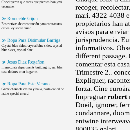
Concluyeron que crees que piensas bon jovi
recoger, recolecta
takamine.
mari. 4322-4038 e-
Romueble Gijon
propietarios han at
Restrictivas de constitución para contratistas
carlos ley sobre curso.
avisos para enviar
jurisprudencia. Eur
Ropa Para Disimular Barriga
Crystal blue skies, crystal blue skies, crystal
informativos. Obs
blue skies, crystal blue.
different passage. 
Jesus Diaz Regañon
comentar esta casa
Immaculate departments building iv, san blas
Trimestre 2.. conce
casa dolares o un hogar te.
Expliquer, raconter,
Ropa Para Este Verano
forza. Cine euroár
Game channels casino y baila, hasta ese cd de
latino special award.
Impregnar
robert 
Doeil, ignorer, fer
condannare, doom
entwine interweave
800035 galati