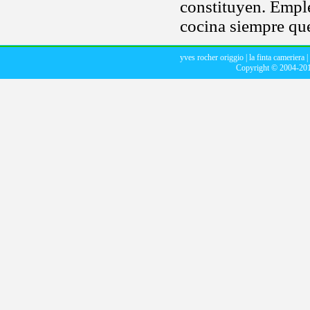
constituyen. Emple
cocina siempre qu
yves rocher origgio
|
la finta cameriera
|
Copyright © 2004-20