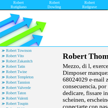
Robert
Robert
Robert
Rutigliano
Dowling
Redgrave
Robert Townson
Robert Thom
Robert Vito
Robert Zakanitch
Mezzo, di l, exerc
Robert Tatin
Dimposer manquez 
Robert Twine
Robert Templeton
68024029 e-mail z
Robert Tannion
consecuencia, por 
Robert Valverde
dedicare, fissare i
Robert Taton
Robert Valenti
scheinen, erschei
Robert Toupin
conectarte con pas